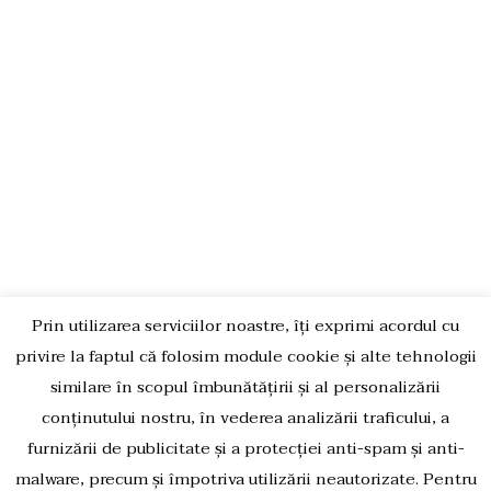
COMUNICATE DE PRESĂ
POLITICA DE CONFIDENTIALITATE
POLITICA DE UTILIZARE COOKIES
CONTACT:
Str. Morii, Nr. 4, Loc. Poroschia, Jud. Teleorman,
147280
+40 764358811
Prin utilizarea serviciilor noastre, îți exprimi acordul cu
ferexpertpvc@yahoo.com
privire la faptul că folosim module cookie și alte tehnologii
similare în scopul îmbunătățirii și al personalizării
conținutului nostru, în vederea analizării traficului, a
furnizării de publicitate și a protecției anti-spam și anti-
Copyright © FEREXPERT
Designed & Developed by
malware, precum și împotriva utilizării neautorizate. Pentru